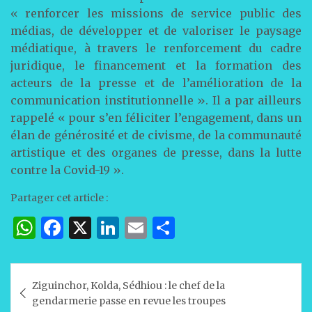
« renforcer les missions de service public des
médias, de développer et de valoriser le paysage
médiatique, à travers le renforcement du cadre
juridique, le financement et la formation des
acteurs de la presse et de l’amélioration de la
communication institutionnelle ». Il a par ailleurs
rappelé « pour s’en féliciter l’engagement, dans un
élan de générosité et de civisme, de la communauté
artistique et des organes de presse, dans la lutte
contre la Covid-19 ».
Partager cet article :
W
F
X
Li
E
P
h
a
n
m
ar
at
c
k
ai
ta
Navigation
Ziguinchor, Kolda, Sédhiou : le chef de la
s
e
e
l
g
de
gendarmerie passe en revue les troupes