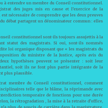
u à entendre un membre du Conseil constitutionnel.
strat des juges mis en cause et l’exercice de la
l est nécessaire de comprendre que les deux preuves
s du débat partagent un dénominateur commun : elles
il constitutionnel sont-ils toujours assujettis à la
ant statut des magistrats. Si oui, sont-ils nommés
dite loi organique disposant que « les magistrats du
position du ministre de la Justice, après avis du
 deux hypothèses peuvent se présenter : soit leur
ntiel, soit ils ne font plus partie intégrante de la
t plus plausible.
istrat membre du Conseil constitutionnel, comment
sciplinaires telle que le blâme, la réprimande avec
’interdiction temporaire de fonctions pour une durée
lon, la rétrogradation , la mise à la retraite d’office,
i n’a plus de soucis de carrière dans la magistrature,