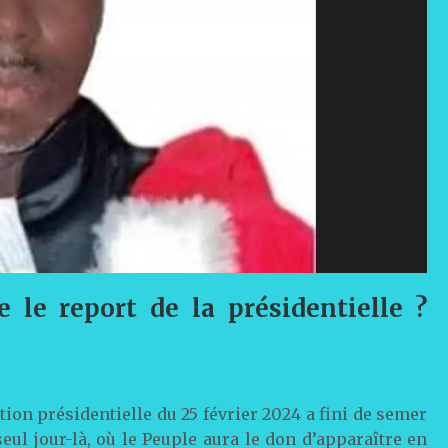
e le report de la présidentielle ?
tion présidentielle du 25 février 2024 a fini de semer
seul jour-là, où le Peuple aura le don d’apparaître en