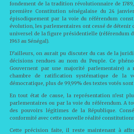
fondement de la tradition révolutionnaire de 1789,
première Constitution sénégalaise du 24 janvie
épisodiquement par la voie du référendum constitu
évolution, les parlementaires ont cessé de détenir
universel de la figure présidentielle (référendum 
1963 au Sénégal).
D’ailleurs, on aurait pu discuter du cas de la jurid
décisions rendues au nom du Peuple. Ce phénom
Gouvernent par une majorité parlementaire) a r
chambre de ratification systématique de la 
démocratique, plus de 99,99% des textes votés sont 
En tout état de cause, la représentation n’est p
parlementaires ou par la voie du référendum. A tou
des pouvoirs légitimes de la République. Cons
conformité avec cette nouvelle réalité constitutionn
Cette précision faite, il reste maintenant à af