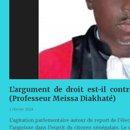
L’argument de droit est-il contr
(Professeur Meissa Diakhaté)
1 février 2024
L’agitation parlementaire autour du report de l’élec
l’angoisse dans l’esprit du citoyen sénégalais. Le 