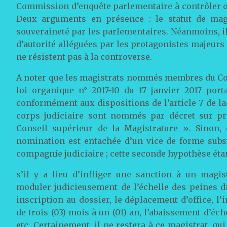
Commission d’enquête parlementaire à contrôler o
Deux arguments en présence : le statut de magi
souveraineté par les parlementaires. Néanmoins, i
d’autorité alléguées par les protagonistes majeur
ne résistent pas à la controverse.
A noter que les magistrats nommés membres du Conse
loi organique n° 2017-10 du 17 janvier 2017 port
conformément aux dispositions de l’article 7 de la
corps judiciaire sont nommés par décret sur pro
Conseil supérieur de la Magistrature ». Sinon,
nomination est entachée d’un vice de forme substa
compagnie judiciaire ; cette seconde hypothèse étan
s’il y a lieu d’infliger une sanction à un mag
moduler judicieusement de l’échelle des peines di
inscription au dossier, le déplacement d’office, l
de trois (03) mois à un (01) an, l’abaissement d’éche
etc. Certainement, il ne restera à ce magistrat, qu