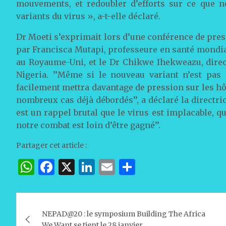
mouvements, et redoubler d’efforts sur ce que n
variants du virus », a-t-elle déclaré.
Dr Moeti s’exprimait lors d’une conférence de press
par Francisca Mutapi, professeure en santé mondia
au Royaume-Uni, et le Dr Chikwe Ihekweazu, direc
Nigeria. ’’Même si le nouveau variant n’est pas
facilement mettra davantage de pression sur les hôp
nombreux cas déjà débordés’’, a déclaré la directric
est un rappel brutal que le virus est implacable, 
notre combat est loin d’être gagné’’.
Partager cet article :
W
F
X
Li
E
P
h
a
n
m
ar
at
c
k
ai
ta
Navigation
s
e
e
l
g
NEPAD@20 : le symposium Building The Africa
de
We Want se tient le 28 janvier