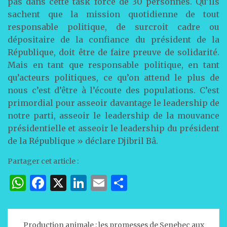
pas dans cette task force de 30 personnes. Qu’ils
sachent que la mission quotidienne de tout
responsable politique, de surcroit cadre ou
dépositaire de la confiance du président de la
République, doit être de faire preuve de solidarité.
Mais en tant que responsable politique, en tant
qu’acteurs politiques, ce qu’on attend le plus de
nous c’est d’être à l’écoute des populations. C’est
primordial pour asseoir davantage le leadership de
notre parti, asseoir le leadership de la mouvance
présidentielle et asseoir le leadership du président
de la République » déclare Djibril Bâ.
Partager cet article :
W
F
X
Li
E
P
h
a
n
m
ar
at
c
k
ai
ta
Navigation
Production animale : les promesses de Senebec aux