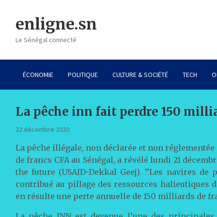
Skip
to
enligne.sn
content
Le Sénégal connecté
ÉCONOMIE
POLITIQUE
CULTURE & SOCIÉTÉ
TECH
O
La pêche inn fait perdre 150 milli
22 décembre 2020
La pêche illégale, non déclarée et non réglementée
de francs CFA au Sénégal, a révélé lundi 21 décemb
the future (USAID-Dekkal Geej). ’’Les navires de p
contribué au pillage des ressources halieutiques 
en résulte une perte annuelle de 150 milliards de fran
La pêche INN est devenue l’une des principales