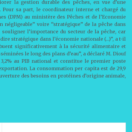
éliorer la gestion durable des pêches, en vue d’une
 Pour sa part, le coordinateur interne et chargé du
imes (DPM) au ministère des Pêches et de l’Economie
n négligeable’’ voire ‘’stratégique’’ de la pêche dans
e souligner l’importance du secteur de la pêche, car
re stratégique dans l’économie nationale (…)’’, a t-il
buent significativement à la sécurité alimentaire et
éminées le long des plans d’eau’’, a déclaré M. Diouf
 3,2% au PIB national et constitue le premier poste
’exportation. La consommation per capita est de 29,9
ouverture des besoins en protéines d’origine animale,