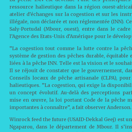
ressource halieutique dans la région ouest-africa
atelier d’échanges sur la cogestion et sur les inst
illégale, non déclarée et non réglementée (INN). Cet
Saly-Portudal (Mbour, ouest), entre dans le cadr
l’Agence des Etats-Unis d’Amérique pour le dévelop
’’La cogestion tout comme la lutte contre la pêc
système de gestion des pêches durable, équitable 
liées à la pêche INN. Telle est la vision et le souha
Il se réjouit de constater que le gouvernement, da
Conseils locaux de pêche artisanale (CLPA), pour 
halieutiques. ’’La cogestion, qui exige la disponib
un concept évolutif. Au-delà des perceptions par
mise en œuvre, la loi portant Code de la pêche m
importantes à connaître’’, a fait observer Anderson.
Winrock feed the future (USAID-Dekkal Geej) est u
Ngaparou, dans le département de Mbour. Il s’insc