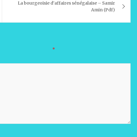
La bourgeoisie d’affaires sénégalaise – Samir
Amin (Pdf)
oires sont indiqués avec
*