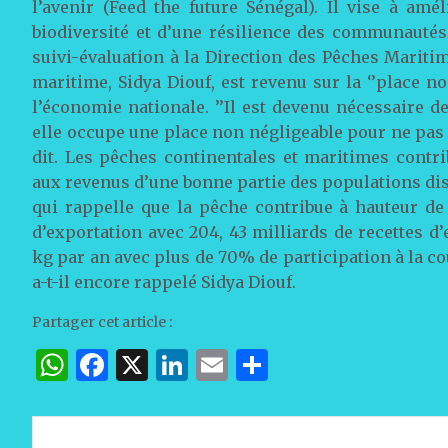
l’avenir (Feed the future Sénégal). Il vise à am
biodiversité et d’une résilience des communautés.
suivi-évaluation à la Direction des Pêches Marit
maritime, Sidya Diouf, est revenu sur la ‘’place no
l’économie nationale. ’’Il est devenu nécessaire d
elle occupe une place non négligeable pour ne pas di
dit. Les pêches continentales et maritimes contri
aux revenus d’une bonne partie des populations diss
qui rappelle que la pêche contribue à hauteur de
d’exportation avec 204, 43 milliards de recettes d
kg par an avec plus de 70% de participation à la c
a-t-il encore rappelé Sidya Diouf.
Partager cet article :
W
F
X
Li
E
P
h
a
n
m
ar
at
c
k
ai
ta
Navigation