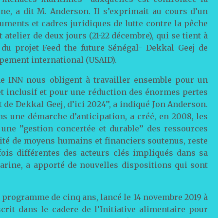
ine, a dit M. Anderson. Il s’exprimait au cours d’un
ruments et cadres juridiques de lutte contre la pêche
 atelier de deux jours (21-22 décembre), qui se tient à
e du projet Feed the future Sénégal- Dekkal Geej de
pement international (USAID).
he INN nous obligent à travailler ensemble pour un
et inclusif et pour une réduction des énormes pertes
it de Dekkal Geej, d’ici 2024’’, a indiqué Jon Anderson.
ns une démarche d’anticipation, a créé, en 2008, les
une ’’gestion concertée et durable’’ des ressources
ilité de moyens humains et financiers soutenus, reste
fois différentes des acteurs clés impliqués dans sa
arine, a apporté de nouvelles dispositions qui sont
n programme de cinq ans, lancé le 14 novembre 2019 à
rit dans le cadere de l’Initiative alimentaire pour