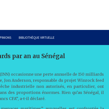
PINIONS
BIBLIOTHÈQUE VIRTUELLE
ards par an au Sénégal
 (INN) occasionne une perte annuelle de 150 milliards
re, Jon Anderson, responsable du projet Winrock feed
êche industrielle non autorisés, en particulier, ont
dans des proportions énormes. Rien qu’au Sénégal, il
cs CFA’’, a-t-il déclaré.
 menaces maritimes’’ auxquelles est confrontée la