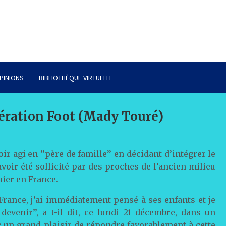
PINIONS
BIBLIOTHÈQUE VIRTUELLE
nération Foot (Mady Touré)
r agi en ’’père de famille’’ en décidant d’intégrer le
oir été sollicité par des proches de l’ancien milieu
nier en France.
 France, j’ai immédiatement pensé à ses enfants et je
evenir’’, a t-il dit, ce lundi 21 décembre, dans un
vec un grand plaisir de répondre favorablement à cette