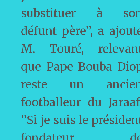
substituer à so
défunt père’’, a ajout
M. Touré, relevan
que Pape Bouba Dio
reste un ancie
footballeur du Jaraaf
’’Si je suis le présiden
fondateur d