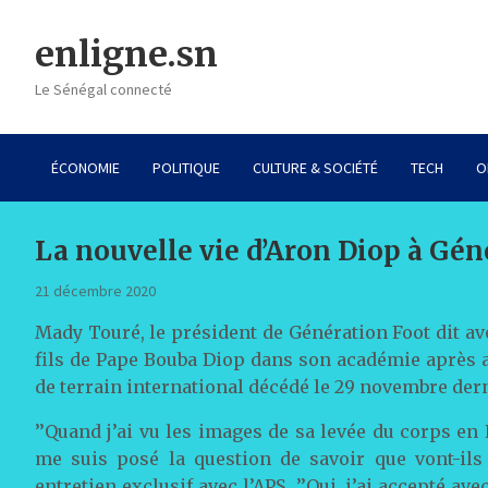
Skip
to
enligne.sn
content
Le Sénégal connecté
ÉCONOMIE
POLITIQUE
CULTURE & SOCIÉTÉ
TECH
O
La nouvelle vie d’Aron Diop à Gé
21 décembre 2020
Mady Touré, le président de Génération Foot dit avoi
fils de Pape Bouba Diop dans son académie après av
de terrain international décédé le 29 novembre der
’’Quand j’ai vu les images de sa levée du corps en
me suis posé la question de savoir que vont-ils d
entretien exclusif avec l’APS. ’’Oui, j’ai accepté a