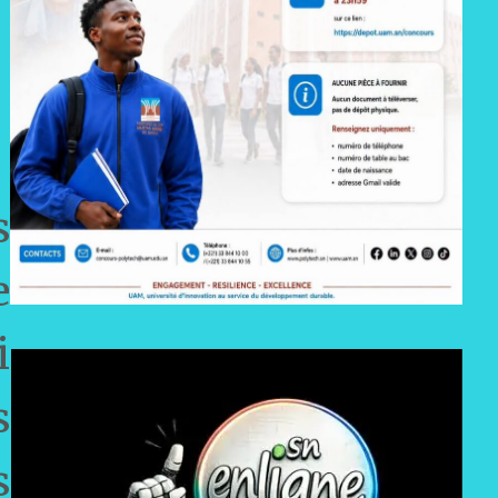
s
e
i
s
s