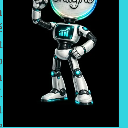
n
é
t
p
n
.
t
e