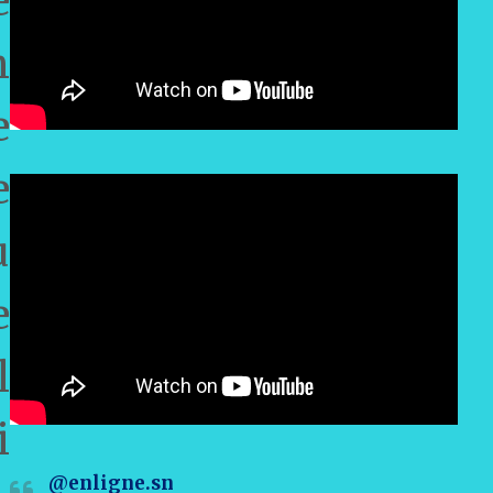
e
n
e
e
u
e
l
i
@enligne.sn