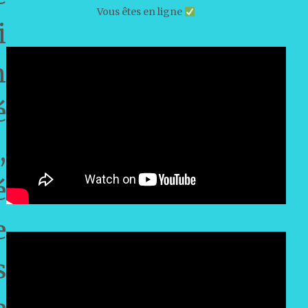
Vous êtes en ligne
i
n
é
,
é
e
s