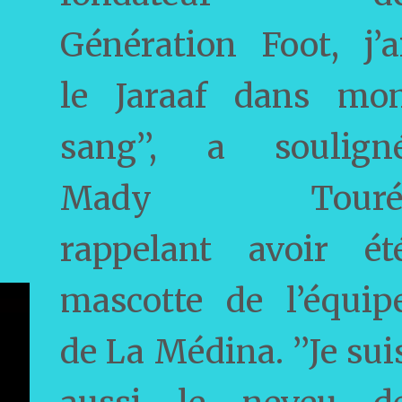
Génération Foot, j’a
le Jaraaf dans mo
sang’’, a soulign
Mady Touré
rappelant avoir ét
mascotte de l’équip
de La Médina. ’’Je sui