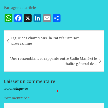
Partager cet article :
W
F
X
Li
E
P
h
a
n
m
ar
at
c
k
ai
ta
Navigation
Ligue des champions : la Caf réajuste son
s
e
e
l
g
de
programme
A
b
dI
er
l’article
p
o
n
Une ressemblance frappante entre Sadio Mané et le
p
o
khalife général de…
k
Laisser un commentaire
Votre adresse e-mail ne sera pas publiée.
Les champs obligatoires sont indiqués avec
*
Commentaire
*