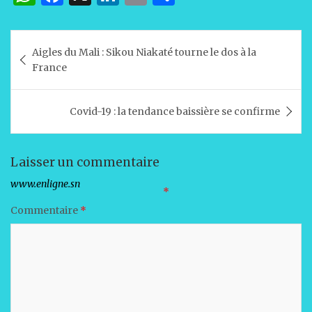
h
a
n
m
ar
at
c
k
ai
ta
Navigation
Aigles du Mali : Sikou Niakaté tourne le dos à la
s
e
e
l
g
de
France
A
b
dI
er
l’article
p
o
n
Covid-19 : la tendance baissière se confirme
p
o
k
Laisser un commentaire
Votre adresse e-mail ne sera pas publiée.
Les champs obligatoires sont indiqués avec
*
Commentaire
*