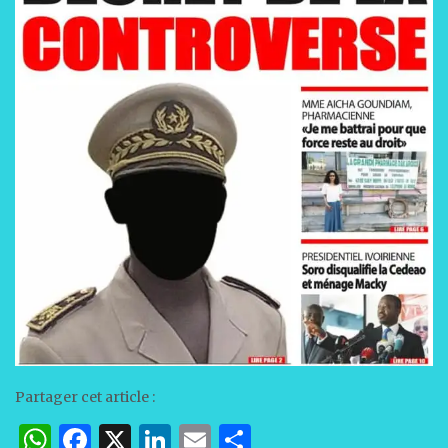
Partager cet article :
W
F
X
Li
E
P