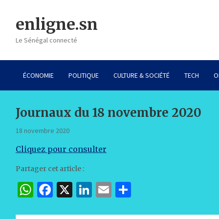
Skip
to
enligne.sn
content
Le Sénégal connecté
ÉCONOMIE
POLITIQUE
CULTURE & SOCIÉTÉ
TECH
O
Journaux du 18 novembre 2020
18 novembre 2020
Cliquez pour consulter
Partager cet article :
W
F
X
Li
E
P
h
a
n
m
ar