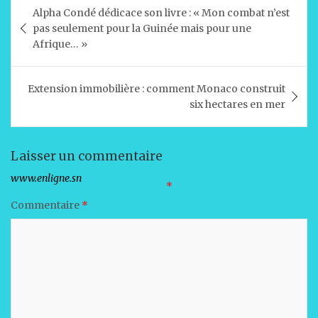
Navigation
Alpha Condé dédicace son livre : « Mon combat n’est
s
e
e
l
g
de
pas seulement pour la Guinée mais pour une
A
b
dI
er
l’article
Afrique… »
p
o
n
p
o
Extension immobilière : comment Monaco construit
six hectares en mer
k
Laisser un commentaire
Votre adresse e-mail ne sera pas publiée.
Les champs obligatoires sont indiqués avec
*
Commentaire
*