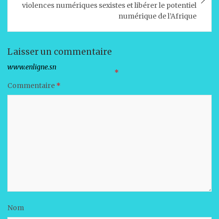
violences numériques sexistes et libérer le potentiel
numérique de l’Afrique
Laisser un commentaire
Votre adresse e-mail ne sera pas publiée.
Les champs obligatoires sont indiqués avec
*
Commentaire
*
Nom