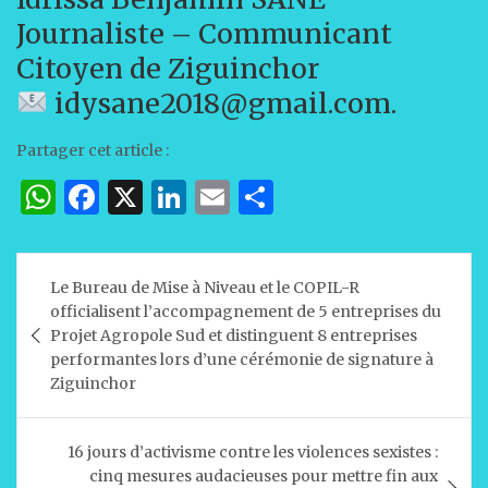
Journaliste – Communicant
Citoyen de Ziguinchor
idysane2018@gmail.com.
Partager cet article :
W
F
X
Li
E
P
h
a
n
m
ar
at
c
k
ai
ta
Navigation
Le Bureau de Mise à Niveau et le COPIL-R
s
e
e
l
g
de
officialisent l’accompagnement de 5 entreprises du
A
b
dI
er
l’article
Projet Agropole Sud et distinguent 8 entreprises
performantes lors d’une cérémonie de signature à
p
o
n
Ziguinchor
p
o
k
16 jours d’activisme contre les violences sexistes :
cinq mesures audacieuses pour mettre fin aux