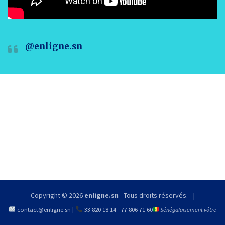
@enligne.sn
Copyright © 2026
enligne.sn
- Tous droits réservés.
contact@enligne.sn
|
33 820 18 14
-
77 806 71 60
Sénégalaisement vôtre