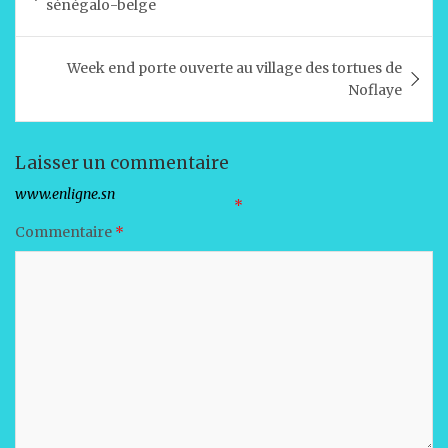
sénégalo-belge
A
b
dI
er
l’article
p
o
n
Week end porte ouverte au village des tortues de
p
o
Noflaye
k
Laisser un commentaire
Votre adresse e-mail ne sera pas publiée.
Les champs obligatoires sont indiqués avec
*
Commentaire
*