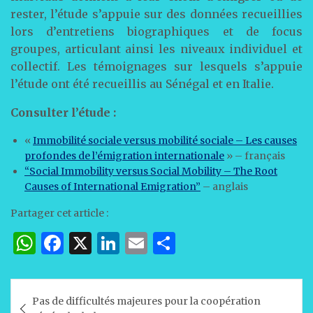
rester, l’étude s’appuie sur des données recueillies
lors d’entretiens biographiques et de focus
groupes, articulant ainsi les niveaux individuel et
collectif. Les témoignages sur lesquels s’appuie
l’étude ont été recueillis au Sénégal et en Italie.
Consulter l’étude :
«
Immobilité sociale versus mobilité sociale – Les causes
profondes de l’émigration internationale
» – français
“Social Immobility versus Social Mobility – The Root
Causes of International Emigration”
– anglais
Partager cet article :
W
F
X
Li
E
P
h
a
n
m
ar
at
c
k
ai
ta
Navigation
Pas de difficultés majeures pour la coopération
s
e
e
l
g
de