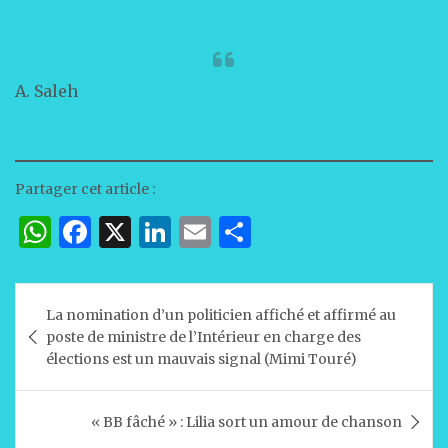
A. Saleh
Partager cet article :
W
F
X
Li
E
P
h
a
n
m
ar
at
c
k
ai
ta
Navigation
La nomination d’un politicien affiché et affirmé au
s
e
e
l
g
de
poste de ministre de l’Intérieur en charge des
A
b
dI
er
l’article
élections est un mauvais signal (Mimi Touré)
p
o
n
p
o
« BB fâché » : Lilia sort un amour de chanson