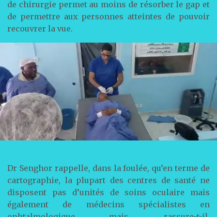
de chirurgie permet au moins de résorber le gap et
de permettre aux personnes atteintes de pouvoir
recouvrer la vue.
Dr Senghor rappelle, dans la foulée, qu’en terme de
cartographie, la plupart des centres de santé ne
disposent pas d’unités de soins oculaire mais
également de médecins spécialistes en
ophtalmologique mais, rassure-t-il,