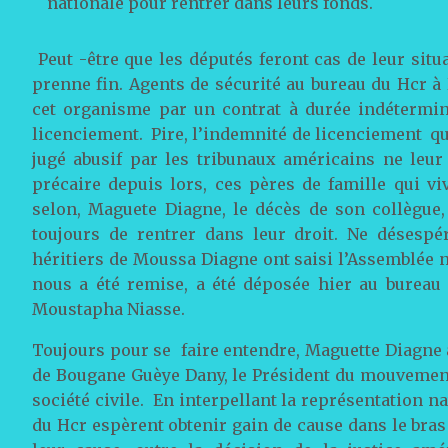
nationale pour rentrer dans leurs fonds.
Peut -être que les députés feront cas de leur situ
prenne fin. Agents de sécurité au bureau du Hcr à 
cet organisme par un contrat à durée indéterminé
licenciement. Pire, l’indemnité de licenciement qui
jugé abusif par les tribunaux américains ne leur
précaire depuis lors, ces pères de famille qui vi
selon, Maguete Diagne, le décès de son collègue,
toujours de rentrer dans leur droit. Ne désespé
héritiers de Moussa Diagne ont saisi l’Assemblée n
nous a été remise, a été déposée hier au bureau 
Moustapha Niasse.
Toujours pour se faire entendre, Maguette Diagne 
de Bougane Guèye Dany, le Président du mouvemen
société civile. En interpellant la représentation n
du Hcr espèrent obtenir gain de cause dans le bras 