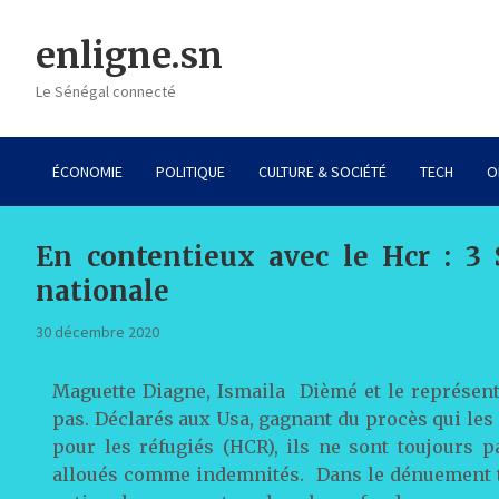
Skip
to
enligne.sn
content
Le Sénégal connecté
ÉCONOMIE
POLITIQUE
CULTURE & SOCIÉTÉ
TECH
O
En contentieux avec le Hcr : 3 
nationale
30 décembre 2020
Maguette Diagne, Ismaila Dièmé et le représent
pas. Déclarés aux Usa, gagnant du procès qui l
pour les réfugiés (HCR), ils ne sont toujours 
alloués comme indemnités. Dans le dénuement tot