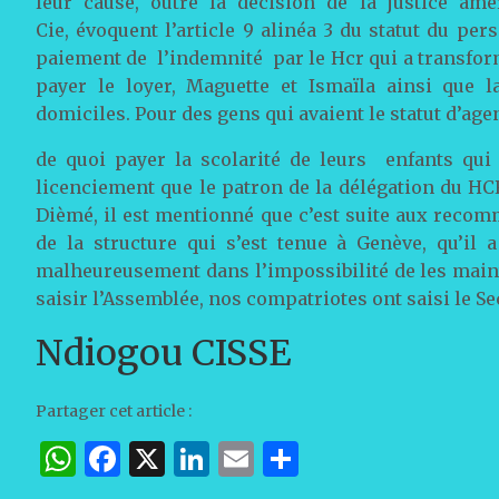
leur cause, outre la décision de la justice am
Cie, évoquent l’article 9 alinéa 3 du statut du per
paiement de l’indemnité par le Hcr qui a transfor
payer le loyer, Maguette et Ismaïla ainsi que 
domiciles. Pour des gens qui avaient le statut d’agen
de quoi payer la scolarité de leurs enfants qui
licenciement que le patron de la délégation du HCR
Dièmé, il est mentionné que c’est suite aux recom
de la structure qui s’est tenue à Genève, qu’il
malheureusement dans l’impossibilité de les maint
saisir l’Assemblée, nos compatriotes ont saisi le S
Ndiogou CISSE
Partager cet article :
W
F
X
Li
E
P
h
a
n
m
ar