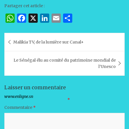
Partager cet article :
W
F
X
Li
E
P
h
a
n
m
ar
at
c
k
ai
ta
Navigation
Malikia TV, de la lumière sur Canal+
s
e
e
l
g
de
A
b
dI
er
l’article
Le Sénégal élu au comité du patrimoine mondial de
p
o
n
l’Unesco
p
o
k
Laisser un commentaire
Votre adresse e-mail ne sera pas publiée.
Les champs obligatoires sont indiqués avec
*
Commentaire
*