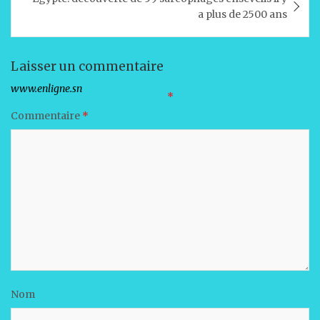
p
o
n
a plus de 2500 ans
p
o
k
Laisser un commentaire
Votre adresse e-mail ne sera pas publiée.
Les champs obligatoires sont indiqués avec
*
Commentaire
*
Nom