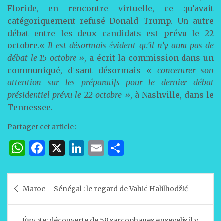
Floride, en rencontre virtuelle, ce qu’avait
catégoriquement refusé Donald Trump. Un autre
débat entre les deux candidats est prévu le 22
octobre.
« Il est désormais évident qu’il n’y aura pas de
débat le 15 octobre »
, a écrit la commission dans un
communiqué, disant désormais
« concentrer son
attention sur les préparatifs pour le dernier débat
présidentiel prévu le 22 octobre »
, à Nashville, dans le
Tennessee.
Partager cet article :
W
F
X
Li
E
P
h
a
n
m
ar
at
c
k
ai
ta
Navigation
Maroc – Sénégal : le regard de Vahid Halilhodžić
s
e
e
l
g
de
A
b
dI
er
l’article
Égypte: découverte de 59 sarcophages ensevelis il y