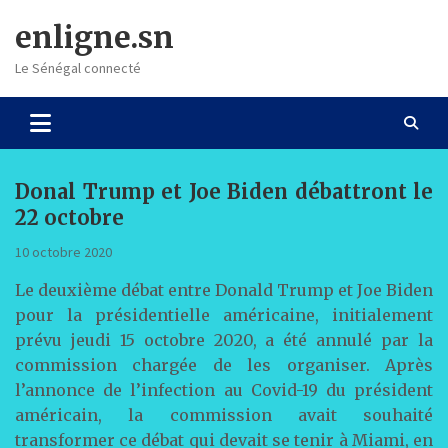
Skip
enligne.sn
to
content
Le Sénégal connecté
Donal Trump et Joe Biden débattront le
22 octobre
10 octobre 2020
Le deuxième débat entre Donald Trump et Joe Biden
pour la présidentielle américaine, initialement
prévu jeudi 15 octobre 2020, a été annulé par la
commission chargée de les organiser. Après
l’annonce de l’infection au Covid-19 du président
américain, la commission avait souhaité
transformer ce débat qui devait se tenir à Miami, en