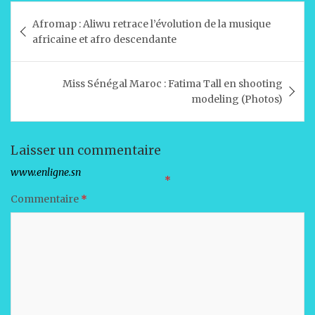
at
c
k
ai
ta
Navigation
Afromap : Aliwu retrace l’évolution de la musique
s
e
e
l
g
de
africaine et afro descendante
A
b
dI
er
l’article
p
o
n
Miss Sénégal Maroc : Fatima Tall en shooting
p
o
modeling (Photos)
k
Laisser un commentaire
Votre adresse e-mail ne sera pas publiée.
Les champs obligatoires sont indiqués avec
*
Commentaire
*