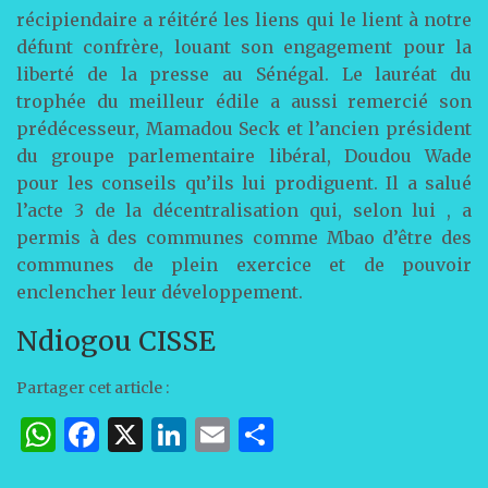
récipiendaire a réitéré les liens qui le lient à notre
défunt confrère, louant son engagement pour la
liberté de la presse au Sénégal. Le lauréat du
trophée du meilleur édile a aussi remercié son
prédécesseur, Mamadou Seck et l’ancien président
du groupe parlementaire libéral, Doudou Wade
pour les conseils qu’ils lui prodiguent. Il a salué
l’acte 3 de la décentralisation qui, selon lui , a
permis à des communes comme Mbao d’être des
communes de plein exercice et de pouvoir
enclencher leur développement.
Ndiogou CISSE
Partager cet article :
W
F
X
Li
E
P
h
a
n
m
ar