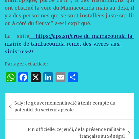
ont obstrué la voie du Mamacounda mais au-delà, il
y a des personnes qui se sont installées juste sur lit
ou à côté du fleuve”, a-t-il expliqué.
La suite
https://aps.sn/crue-du-mamacounda-la-
mairie-de-tambacounda-remet-des-vivres-aux-
sinistres-2/
Partager cet article :
W
F
X
Li
E
P
h
a
n
m
ar
at
c
k
ai
ta
Navigation
Saly : le gouvernement invité à tenir compte du
s
e
e
l
g
de
potentiel du secteur apicole
A
b
dI
er
l’article
p
o
n
Fin officielle, ce jeudi, de la présence militaire
p
o
française au Sénégal