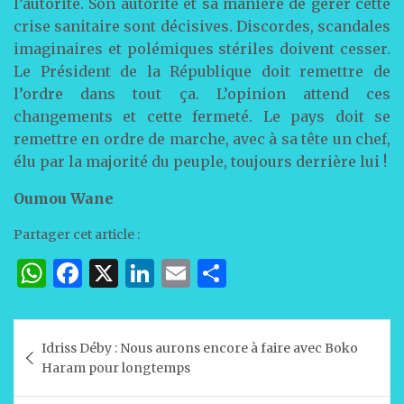
l’autorité. Son autorité et sa manière de gérer cette
crise sanitaire sont décisives. Discordes, scandales
imaginaires et polémiques stériles doivent cesser.
Le Président de la République doit remettre de
l’ordre dans tout ça. L’opinion attend ces
changements et cette fermeté. Le pays doit se
remettre en ordre de marche, avec à sa tête un chef,
élu par la majorité du peuple, toujours derrière lui !
Oumou Wane
Partager cet article :
W
F
X
Li
E
P
h
a
n
m
ar
at
c
k
ai
ta
Navigation
Idriss Déby : Nous aurons encore à faire avec Boko
s
e
e
l
g
de
Haram pour longtemps
A
b
dI
er
l’article