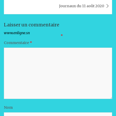
p
o
n
Journaux du 11 août 2020
p
o
k
Laisser un commentaire
Votre adresse e-mail ne sera pas publiée.
Les champs obligatoires sont indiqués avec
*
Commentaire
*
Nom