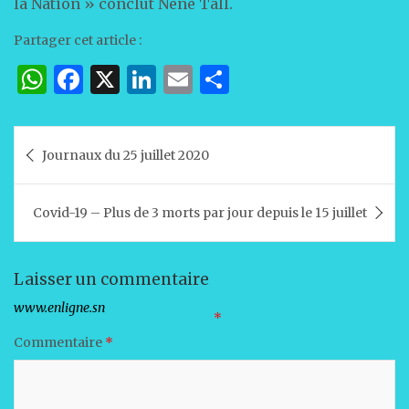
la Nation » conclut Néné Tall.
Partager cet article :
W
F
X
Li
E
P
h
a
n
m
ar
at
c
k
ai
ta
Navigation
Journaux du 25 juillet 2020
s
e
e
l
g
de
A
b
dI
er
l’article
Covid-19 – Plus de 3 morts par jour depuis le 15 juillet
p
o
n
p
o
k
Laisser un commentaire
Votre adresse e-mail ne sera pas publiée.
Les champs obligatoires sont indiqués avec
*
Commentaire
*