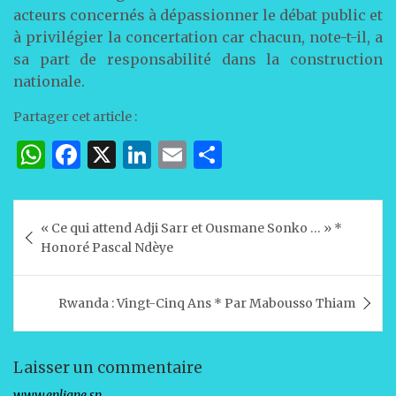
acteurs concernés à dépassionner le débat public et
à privilégier la concertation car chacun, note-t-il, a
sa part de responsabilité dans la construction
nationale.
Partager cet article :
W
F
X
Li
E
P
h
a
n
m
ar
at
c
k
ai
ta
Navigation
« Ce qui attend Adji Sarr et Ousmane Sonko … » *
s
e
e
l
g
de
Honoré Pascal Ndèye
A
b
dI
er
l’article
p
o
n
Rwanda : Vingt-Cinq Ans * Par Mabousso Thiam
p
o
k
Laisser un commentaire