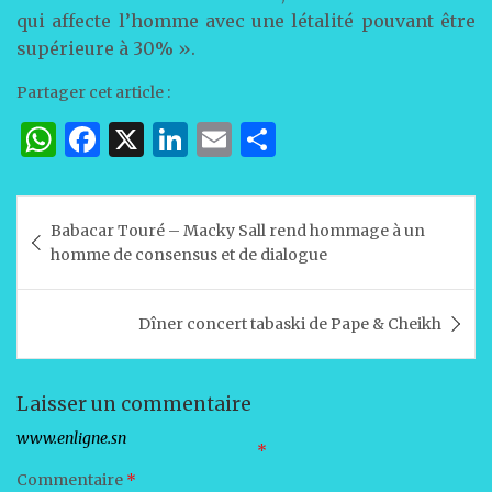
qui affecte l’homme avec une létalité pouvant être
supérieure à 30% ».
Partager cet article :
W
F
X
Li
E
P
h
a
n
m
ar
at
c
k
ai
ta
Navigation
Babacar Touré – Macky Sall rend hommage à un
s
e
e
l
g
de
homme de consensus et de dialogue
A
b
dI
er
l’article
p
o
n
Dîner concert tabaski de Pape & Cheikh
p
o
k
Laisser un commentaire
Votre adresse e-mail ne sera pas publiée.
Les champs obligatoires sont indiqués avec
*
Commentaire
*