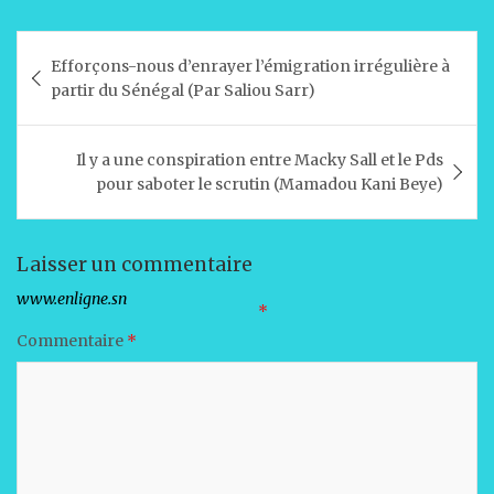
h
a
n
m
ar
at
c
k
ai
ta
Navigation
Efforçons-nous d’enrayer l’émigration irrégulière à
s
e
e
l
g
de
partir du Sénégal (Par Saliou Sarr)
A
b
dI
er
l’article
p
o
n
Il y a une conspiration entre Macky Sall et le Pds
p
o
pour saboter le scrutin (Mamadou Kani Beye)
k
Laisser un commentaire
Votre adresse e-mail ne sera pas publiée.
Les champs obligatoires sont indiqués avec
*
Commentaire
*