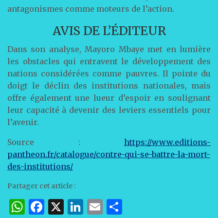
antagonismes comme moteurs de l’action.
AVIS DE L’ÉDITEUR
Dans son analyse, Mayoro Mbaye met en lumière
les obstacles qui entravent le développement des
nations considérées comme pauvres. Il pointe du
doigt le déclin des institutions nationales, mais
offre également une lueur d’espoir en soulignant
leur capacité à devenir des leviers essentiels pour
l’avenir.
Source :
https://www.editions-
pantheon.fr/catalogue/contre-qui-se-battre-la-mort-
des-institutions/
Partager cet article :
W
F
X
Li
E
P