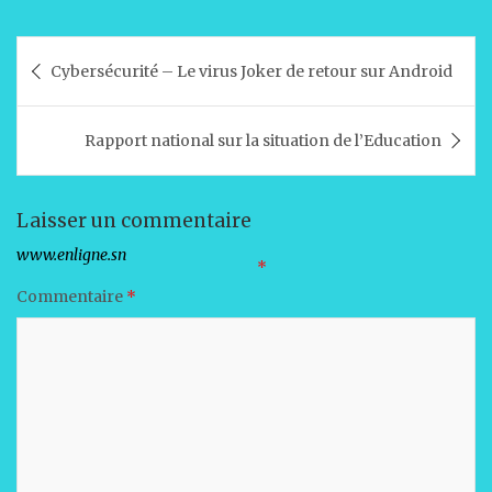
h
a
n
m
ar
at
c
k
ai
ta
Navigation
Cybersécurité – Le virus Joker de retour sur Android
s
e
e
l
g
de
A
b
dI
er
l’article
Rapport national sur la situation de l’Education
p
o
n
p
o
k
Laisser un commentaire
Votre adresse e-mail ne sera pas publiée.
Les champs obligatoires sont indiqués avec
*
Commentaire
*