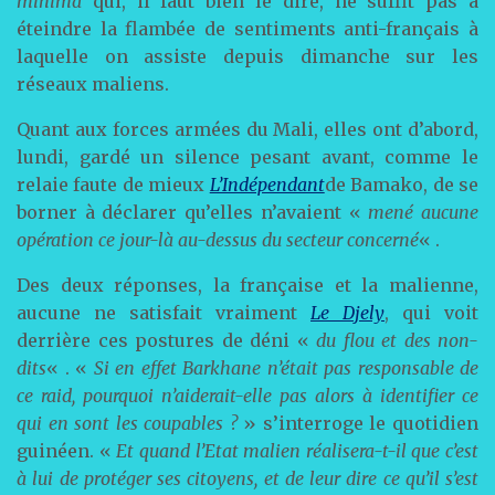
minima
qui, il faut bien le dire, ne suffit pas à
éteindre la flambée de sentiments anti-français à
laquelle on assiste depuis dimanche sur les
réseaux maliens.
Quant aux forces armées du Mali, elles ont d’abord,
lundi, gardé un silence pesant avant, comme le
relaie faute de mieux
L’Indépendant
de Bamako, de se
borner à déclarer qu’elles n’avaient «
mené aucune
opération ce jour-là au-dessus du secteur concerné
« .
Des deux réponses, la française et la malienne,
aucune ne satisfait vraiment
Le Djely
, qui voit
derrière ces postures de déni «
du flou et des non-
dits
« . «
Si en effet Barkhane n’était pas responsable de
ce raid, pourquoi n’aiderait-elle pas alors à identifier ce
qui en sont les coupables ?
» s’interroge le quotidien
guinéen. «
Et quand l’Etat malien réalisera-t-il que c’est
à lui de protéger ses citoyens, et de leur dire ce qu’il s’est