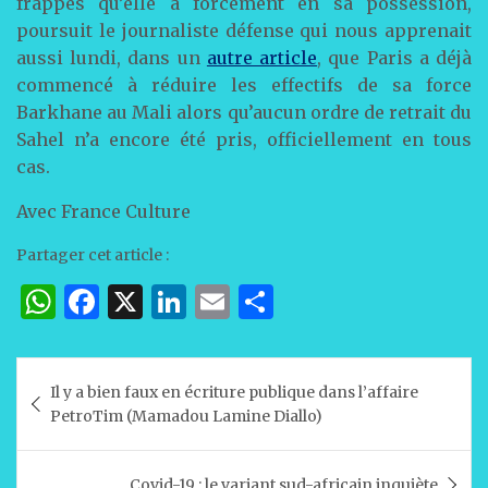
frappes qu’elle a forcément en sa possession,
poursuit le journaliste défense qui nous apprenait
aussi lundi, dans un
autre article
, que Paris a déjà
commencé à réduire les effectifs de sa force
Barkhane au Mali alors qu’aucun ordre de retrait du
Sahel n’a encore été pris, officiellement en tous
cas.
Avec France Culture
Partager cet article :
W
F
X
Li
E
P
h
a
n
m
ar
at
c
k
ai
ta
Navigation
Il y a bien faux en écriture publique dans l’affaire
s
e
e
l
g
de
PetroTim (Mamadou Lamine Diallo)
A
b
dI
er
l’article
p
o
n
Covid-19 : le variant sud-africain inquiète