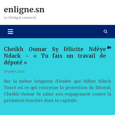
Skip
enligne.sn
to
content
Le Sénégal connecté
Cheikh Oumar Sy félicite Ndèye
Ndack – « Tu fais un travail de
député »
19 juillet 2020
Sur la même longueur d’ondes que Ndèye Ndack
Tourè en ce qui concerne la protection du littoral,
Cheikh Oumar Sy salue son engagement contre la
prédation foncière dans la capitale.