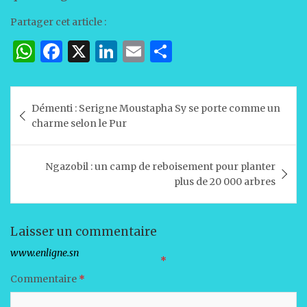
Partager cet article :
W
F
X
Li
E
P
h
a
n
m
ar
at
c
k
ai
ta
Navigation
Démenti : Serigne Moustapha Sy se porte comme un
s
e
e
l
g
de
charme selon le Pur
A
b
dI
er
l’article
p
o
n
Ngazobil : un camp de reboisement pour planter
p
o
plus de 20 000 arbres
k
Laisser un commentaire
Votre adresse e-mail ne sera pas publiée.
Les champs obligatoires sont indiqués avec
*
Commentaire
*