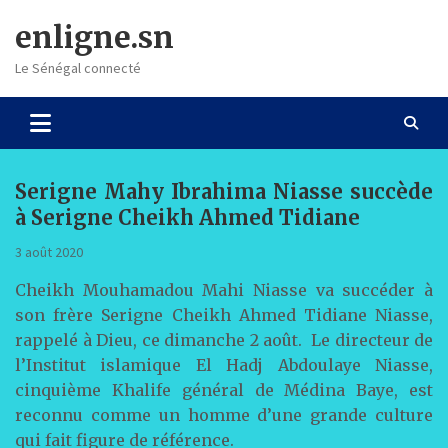
Skip
enligne.sn
to
content
Le Sénégal connecté
Serigne Mahy Ibrahima Niasse succède
à Serigne Cheikh Ahmed Tidiane
3 août 2020
Cheikh Mouhamadou Mahi Niasse va succéder à
son frère Serigne Cheikh Ahmed Tidiane Niasse,
rappelé à Dieu, ce dimanche 2 août. Le directeur de
l’Institut islamique El Hadj Abdoulaye Niasse,
cinquième Khalife général de Médina Baye, est
reconnu comme un homme d’une grande culture
qui fait figure de référence.