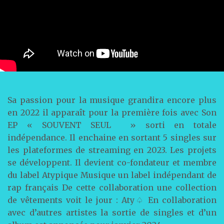
Sa passion pour la musique grandira encore plus
en 2022 il apparaît pour la première fois avec Son
EP « SOUVENT SEUL » sorti en totale
indépendance. Il enchaine en sortant 5 singles sur
les plateformes de streaming en 2023. Les projets
se développent. Il devient co-fondateur et membre
du label Atypique Musique un label indépendant de
rap français De cette collaboration une collection
de vêtements voit le jour : Aty♤ En collaboration
avec d’autres artistes la sortie de singles et d’un