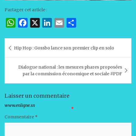
Partager cet article :
W
F
X
Li
E
P
h
a
n
m
ar
at
c
k
ai
ta
Navigation
Hip Hop : Gossbo lance son premier clip en solo
s
e
e
l
g
de
A
b
dI
er
l’article
Dialogue national : les mesures phares proposées
p
o
n
par la commission économique et sociale #PDF
p
o
k
Laisser un commentaire
Votre adresse e-mail ne sera pas publiée.
Les champs obligatoires sont indiqués avec
*
Commentaire
*