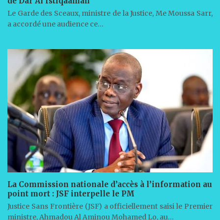
de Dar Al Istiqaamah
Le Garde des Sceaux, ministre de la Justice, Me Moussa Sarr,
a accordé une audience ce…
La Commission nationale d’accès à l’information au
point mort : JSF interpelle le PM
Justice Sans Frontière (JSF) a officiellement saisi le Premier
ministre, Ahmadou Al Aminou Mohamed Lo, au…