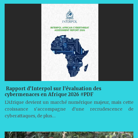
Rapport d’Interpol sur l’évaluation des
cybermenaces en Afrique 2026 #PDF
L’Afrique devient un marché numérique majeur, mais cette
croissance s’accompagne d’une recrudescence de
cyberattaques, de plus…