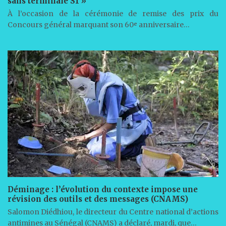
sans terminale S1 »
À l’occasion de la cérémonie de remise des prix du
Concours général marquant son 60ᵉ anniversaire…
Déminage : l’évolution du contexte impose une
révision des outils et des messages (CNAMS)
Salomon Diédhiou, le directeur du Centre national d’actions
antimines au Sénégal (CNAMS) a déclaré, mardi, que…