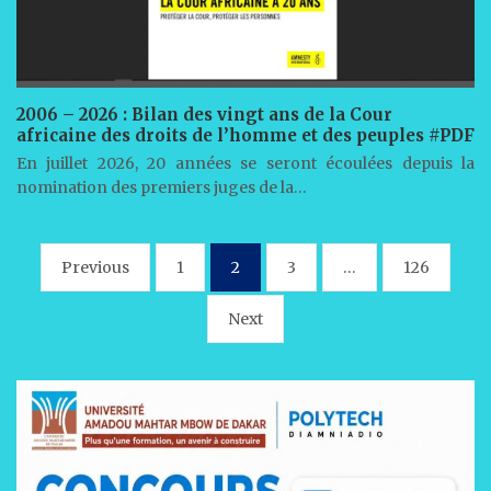
2006 – 2026 : Bilan des vingt ans de la Cour
africaine des droits de l’homme et des peuples #PDF
En juillet 2026, 20 années se seront écoulées depuis la
nomination des premiers juges de la…
Pagination
Previous
1
2
3
…
126
des
Next
publications