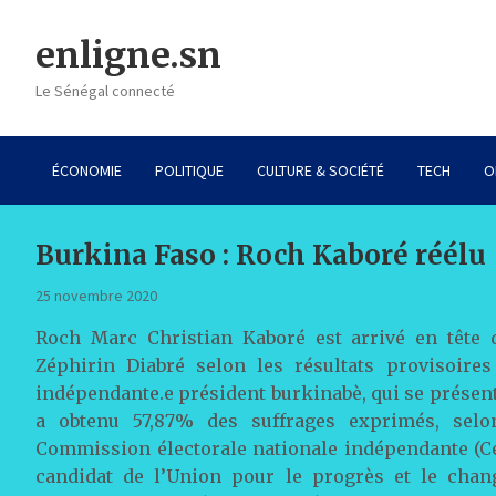
Skip
to
enligne.sn
content
Le Sénégal connecté
ÉCONOMIE
POLITIQUE
CULTURE & SOCIÉTÉ
TECH
O
Burkina Faso : Roch Kaboré réélu
25 novembre 2020
Roch Marc Christian Kaboré est arrivé en tête 
Zéphirin Diabré selon les résultats provisoire
indépendante.e président burkinabè, qui se présent
a obtenu 57,87% des suffrages exprimés, selo
Commission électorale nationale indépendante (Ceni
candidat de l’Union pour le progrès et le chan