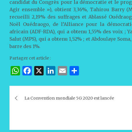
candidat du Congrès pour la démocratie et le prog
Agir ensemble »), obtient 3,36%, Tahirou Barry 
recueilli 2,19% des suffrages et Ablassé Ouédrao
Noël Ouédraogo, de l’Alliance pour la démocrat
africain (ADF-RDA), qui a obtenu 1,55% des voix ; 
Salut (MPS), qui a obtenu 1,52% ; et Abdoulaye Soma,
barre des 1%.
Partager cet article :
W
F
X
Li
E
P
h
a
n
m
ar
at
c
k
ai
ta
Navigation
s
e
e
l
g
La Convention mondiale 5G 2020 est lancée
de
A
b
dI
er
l’article
p
o
n
p
o