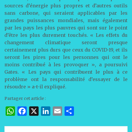
sources d’énergie plus propres et d’autres outils
sans carbone, qui seraient applicables par les
grandes puissances mondiales, mais également
par les pays les plus pauvres qui sont sur le point
d’être les plus durement touchés. « Les effets du
changement climatique seront presque
certainement plus durs que ceux du COVID-19, et ils
seront les pires pour les personnes qui ont le
moins contribué à les provoquer », a poursuivi
Gates. « Les pays qui contribuent le plus à ce
problème ont la responsabilité d’essayer de le
résoudre » a-t-il expliqué.
Partager cet article :
W
F
X
Li
E
P
h
a
n
m
ar
at
c
k
ai
ta
Navigation