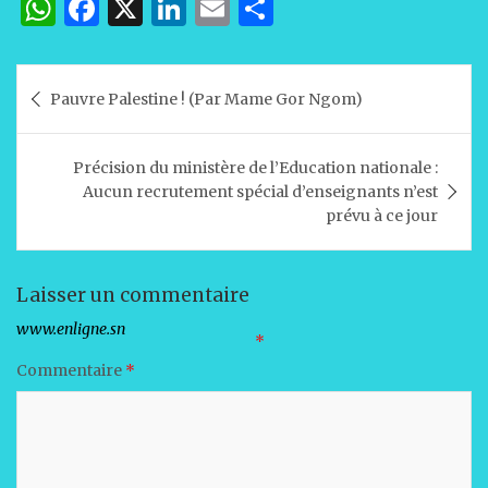
W
F
X
Li
E
P
h
a
n
m
ar
at
c
k
ai
ta
Navigation
Pauvre Palestine ! (Par Mame Gor Ngom)
s
e
e
l
g
de
A
b
dI
er
l’article
Précision du ministère de l’Education nationale :
p
o
n
Aucun recrutement spécial d’enseignants n’est
p
o
prévu à ce jour
k
Laisser un commentaire
Votre adresse e-mail ne sera pas publiée.
Les champs obligatoires sont indiqués avec
*
Commentaire
*