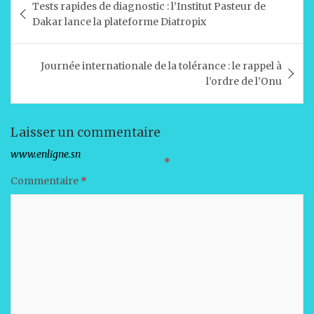
Tests rapides de diagnostic : l’Institut Pasteur de
s
e
e
l
g
de
Dakar lance la plateforme Diatropix
A
b
dI
er
l’article
p
o
n
Journée internationale de la tolérance : le rappel à
p
o
l’ordre de l’Onu
k
Laisser un commentaire
Votre adresse e-mail ne sera pas publiée.
Les champs obligatoires sont indiqués avec
*
Commentaire
*