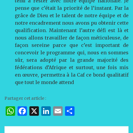
tenu à rester avec notre équipe nationale. Je
pense que c’était la priorité de l’instant. Par la
grâce de Dieu et le talent de notre équipe et de
notre encadrement nous avons pu obtenir cette
qualification. Maintenant l’autre défi est là et
nous allons travailler de façon méticuleuse, de
façon sereine parce que c’est important de
concevoir le programme qui, nous en sommes
sûr, sera adopté par la grande majorité des
fédérations d’Afrique et surtout, une fois mis
en œuvre, permettra à la Caf ce bond qualitatif
que tout le monde attend
Partager cet article :
W
F
X
Li
E
P
h
a
n
m
ar
at
c
k
ai
ta
Navigation