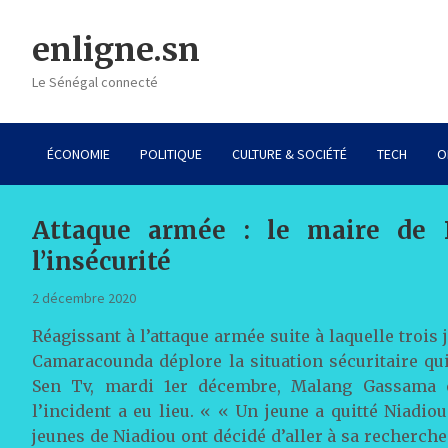
Skip
to
enligne.sn
content
Le Sénégal connecté
ÉCONOMIE
POLITIQUE
CULTURE & SOCIÉTÉ
TECH
O
Attaque armée : le maire de 
l’insécurité
2 décembre 2020
Réagissant à l’attaque armée suite à laquelle trois
Camaracounda déplore la situation sécuritaire qu
Sen Tv, mardi 1er décembre, Malang Gassama e
l’incident a eu lieu. « « Un jeune a quitté Niadiou
jeunes de Niadiou ont décidé d’aller à sa recherch