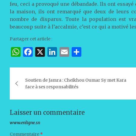
feu, ceci a provoqué une débandade. Ils ont essayé d
la maison, ils ont remarqué que deux de leurs co
nombre de disparus. Toute la population est vra
beaucoup suite à l’accalmie, c’est ce qui a motivé les
Partager cet article :
W
F
X
Li
E
P
h
a
n
m
ar
at
c
k
ai
ta
Navigation
s
e
e
l
g
Soutien de Jamra : Cheikhou Oumar Sy met Kara
de
face à ses responsabilités
A
b
dI
er
l’article
p
o
n
p
o
Laisser un commentaire
k
Votre adresse e-mail ne sera pas publiée.
Les champs obligat
Commentaire
*