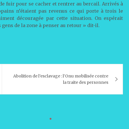
e fuir pour se cacher et rentrer au bercail. Arrivés à
pains n’étaient pas revenus ce qui porte à trois le
iment découragée par cette situation. On espérait
 gens de la zone à penser au retour » dit-il.
Abolition de l’esclavage : l’Onu mobilisée contre
la traite des personnes
oires sont indiqués avec
*