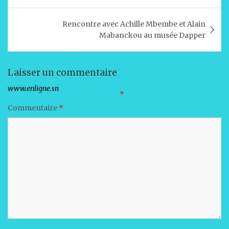
A
b
dI
er
l’article
p
o
n
Rencontre avec Achille Mbembe et Alain
p
o
Mabanckou au musée Dapper
k
Laisser un commentaire
Votre adresse e-mail ne sera pas publiée.
Les champs obligatoires sont indiqués avec
*
Commentaire
*