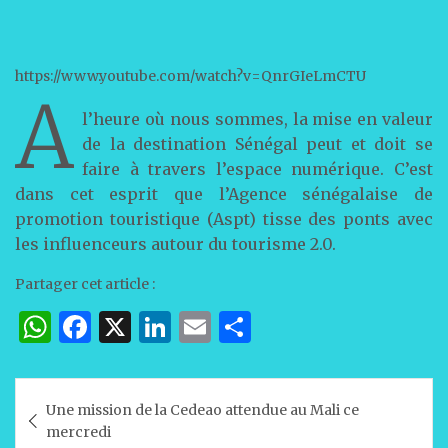
https://www.youtube.com/watch?v=QnrGIeLmCTU
A
l’heure où nous sommes, la mise en valeur
de la destination Sénégal peut et doit se
faire à travers l’espace numérique. C’est
dans cet esprit que l’Agence sénégalaise de
promotion touristique (Aspt) tisse des ponts avec
les influenceurs autour du tourisme 2.0.
Partager cet article :
W
F
X
Li
E
P
h
a
n
m
ar
at
c
k
ai
ta
Navigation
Une mission de la Cedeao attendue au Mali ce
s
e
e
l
g
de
mercredi