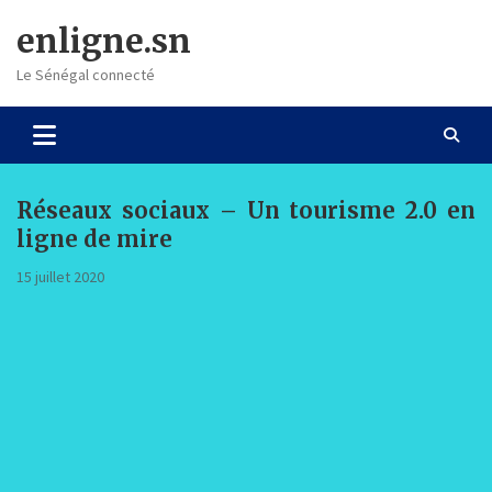
Skip
enligne.sn
to
content
Le Sénégal connecté
Réseaux sociaux – Un tourisme 2.0 en
ligne de mire
15 juillet 2020