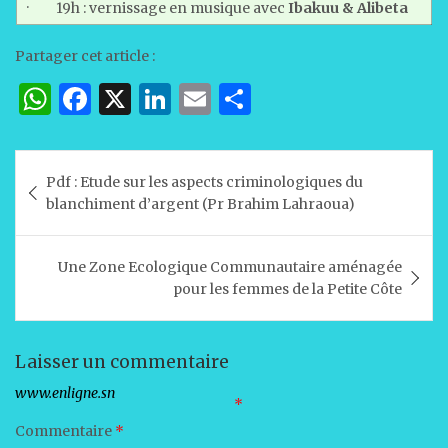
· 19h : vernissage en musique avec
Ibakuu & Alibeta
Partager cet article :
W
F
X
Li
E
P
h
a
n
m
ar
at
c
k
ai
ta
Navigation
Pdf : Etude sur les aspects criminologiques du
s
e
e
l
g
de
blanchiment d’argent (Pr Brahim Lahraoua)
A
b
dI
er
l’article
p
o
n
Une Zone Ecologique Communautaire aménagée
p
o
pour les femmes de la Petite Côte
k
Laisser un commentaire
Votre adresse e-mail ne sera pas publiée.
Les champs obligatoires sont indiqués avec
*
Commentaire
*