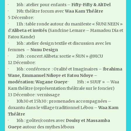
· 16h : atelier pour enfants –
Fifty-Fifty & AltDel
· 19h: théâtre forum avec
Waa Kam Théâtre
5 Décembre:
· 11h : table ronde autour du manifeste « ÑUNI NEEN »
d’
Alibeta et invités
(Sandrine Lemare – Mamadou Dia et
Fatou Kande)
· 16h : atelier design textile et discussion avec les
femmes –
Nunu Design
· 20h : concert Alibeta: sortie « ÑUN » @MCU
12 Décembre:
· 16h : conférence : Oralité et Imaginaires – I
brahima
Wane, Emmanuel Ndioye et Fatou Ndoye –
modération: Wagane Gueye
· 19h : « SUUF » – Waa
Kam théâtre (représentation théâtrale sur le foncier)
13 Décembre : vernissage
· 10h30 et 15h30 : promenades accompagnées –
doxantu dans le village traditionnel Lébou –
Waa Kam
Théâtre
· 16h : goûter/contes avec
Doulsy et Massamba
Gueye
autour des mythes lébous