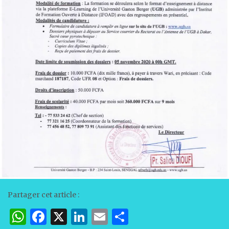
Partager cet article :
W
F
X
Li
E
P