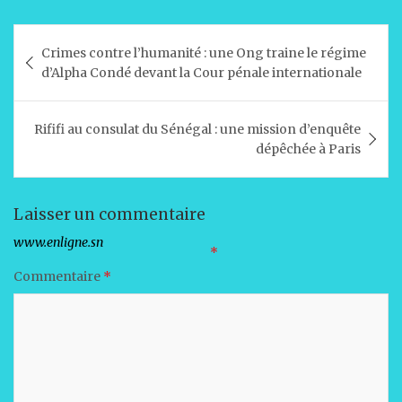
h
a
n
m
ar
at
c
k
ai
ta
Navigation
Crimes contre l’humanité : une Ong traine le régime
s
e
e
l
g
de
d’Alpha Condé devant la Cour pénale internationale
A
b
dI
er
l’article
p
o
n
Rififi au consulat du Sénégal : une mission d’enquête
p
o
dépêchée à Paris
k
Laisser un commentaire
Votre adresse e-mail ne sera pas publiée.
Les champs obligatoires sont indiqués avec
*
Commentaire
*