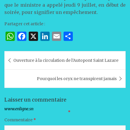
que le ministre a appelé jeudi 9 juillet, en début de
soirée, pour signifier un empêchement.
Partager cet article :
W
F
X
Li
E
P
h
a
n
m
ar
at
c
k
ai
ta
Navigation
Ouverture à la circulation de l’Autopont Saint Lazare
s
e
e
l
g
de
A
b
dI
er
l’article
Pourquoi les oryx ne transpirent jamais
p
o
n
p
o
k
Laisser un commentaire
Votre adresse e-mail ne sera pas publiée.
Les champs obligatoires sont indiqués avec
*
Commentaire
*