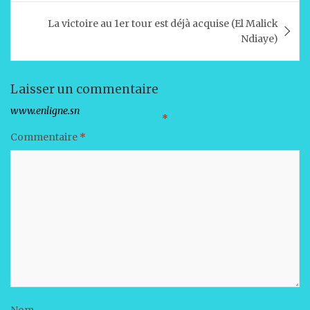
p
o
n
La victoire au 1er tour est déjà acquise (El Malick
p
o
Ndiaye)
k
Laisser un commentaire
Votre adresse e-mail ne sera pas publiée.
Les champs obligatoires sont indiqués avec
*
Commentaire
*
Nom