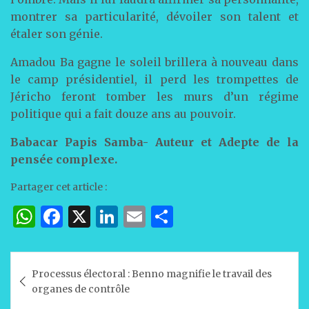
montrer sa particularité, dévoiler son talent et
étaler son génie.
Amadou Ba gagne le soleil brillera à nouveau dans
le camp présidentiel, il perd les trompettes de
Jéricho feront tomber les murs d’un régime
politique qui a fait douze ans au pouvoir.
Babacar Papis Samba- Auteur et Adepte de la
pensée complexe.
Partager cet article :
W
F
X
Li
E
P
h
a
n
m
ar
at
c
k
ai
ta
Navigation
Processus électoral : Benno magnifie le travail des
s
e
e
l
g
de
organes de contrôle
A
b
dI
er
l’article