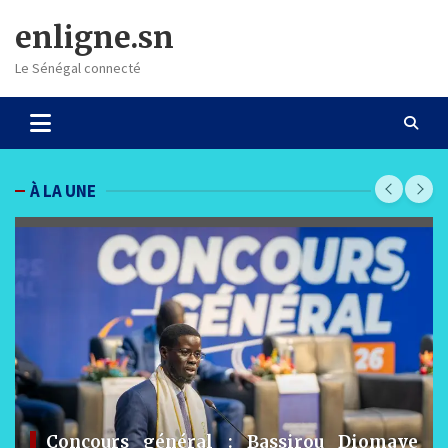
Skip
enligne.sn
to
content
Le Sénégal connecté
À LA UNE
aye