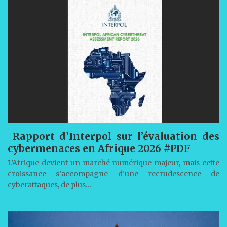
Rapport d’Interpol sur l’évaluation des
cybermenaces en Afrique 2026 #PDF
L’Afrique devient un marché numérique majeur, mais cette
croissance s’accompagne d’une recrudescence de
cyberattaques, de plus…