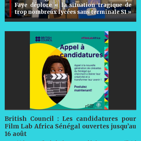
 de
Le Sénégal “déterminé” à éliminer les
1 »
hépatites virales d’ici 2030
British Council : Les candidatures pour
Film Lab Africa Sénégal ouvertes jusqu’au
16 août