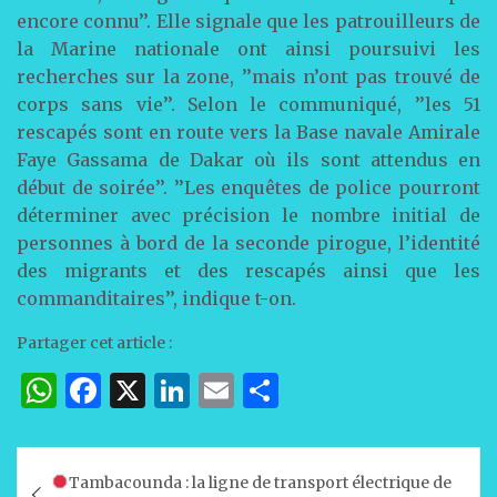
encore connu’’. Elle signale que les patrouilleurs de
la Marine nationale ont ainsi poursuivi les
recherches sur la zone, ’’mais n’ont pas trouvé de
corps sans vie’’. Selon le communiqué, ’’les 51
rescapés sont en route vers la Base navale Amirale
Faye Gassama de Dakar où ils sont attendus en
début de soirée’’. ’’Les enquêtes de police pourront
déterminer avec précision le nombre initial de
personnes à bord de la seconde pirogue, l’identité
des migrants et des rescapés ainsi que les
commanditaires’’, indique t-on.
Partager cet article :
W
F
X
Li
E
P
h
a
n
m
ar
at
c
k
ai
ta
Navigation
Tambacounda : la ligne de transport électrique de