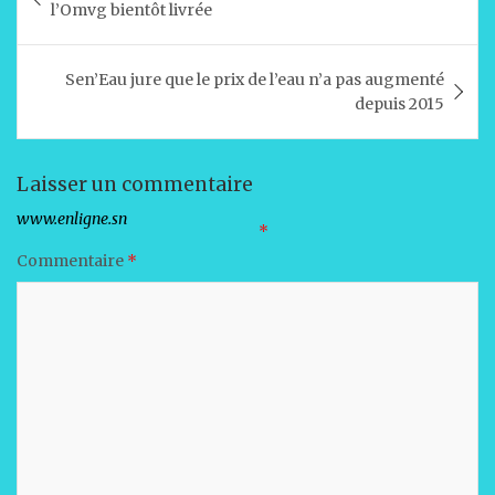
s
e
e
l
g
de
l’Omvg bientôt livrée
A
b
dI
er
l’article
p
o
n
Sen’Eau jure que le prix de l’eau n’a pas augmenté
p
o
depuis 2015
k
Laisser un commentaire
Votre adresse e-mail ne sera pas publiée.
Les champs obligatoires sont indiqués avec
*
Commentaire
*