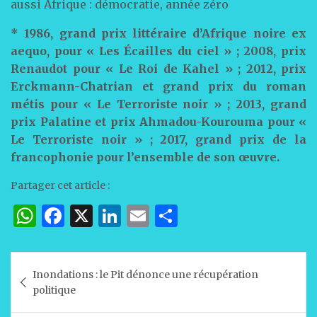
aussi Afrique : démocratie, année zéro
* 1986, grand prix littéraire d’Afrique noire ex
aequo, pour « Les Écailles du ciel » ; 2008, prix
Renaudot pour « Le Roi de Kahel » ; 2012, prix
Erckmann-Chatrian et grand prix du roman
métis pour « Le Terroriste noir » ; 2013, grand
prix Palatine et prix Ahmadou-Kourouma pour «
Le Terroriste noir » ; 2017, grand prix de la
francophonie pour l’ensemble de son œuvre.
Partager cet article :
W
F
X
Li
E
P
h
a
n
m
ar
at
c
k
ai
ta
Navigation
Inondations : le Pit dénonce une récupération
s
e
e
l
g
de
politique
A
b
dI
er
l’article