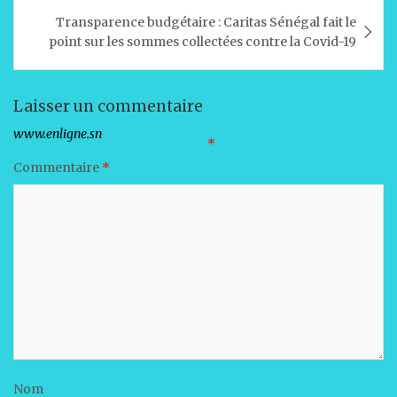
p
o
n
Transparence budgétaire : Caritas Sénégal fait le
p
o
point sur les sommes collectées contre la Covid-19
k
Laisser un commentaire
Votre adresse e-mail ne sera pas publiée.
Les champs obligatoires sont indiqués avec
*
Commentaire
*
Nom