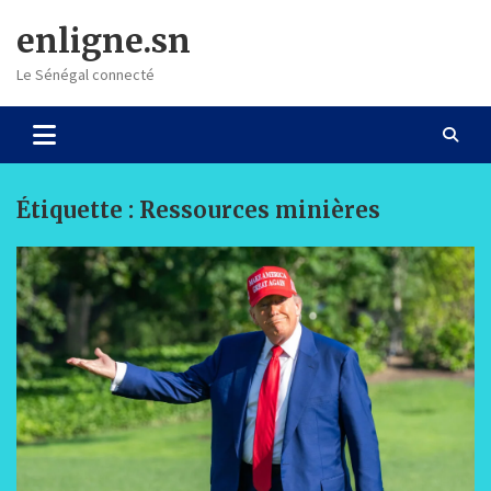
Skip
enligne.sn
to
content
Le Sénégal connecté
Étiquette :
Ressources minières