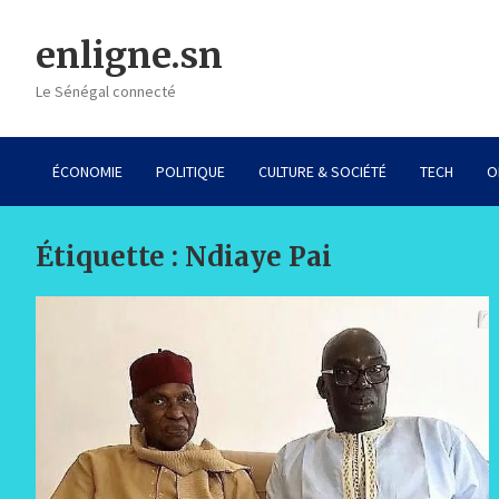
Skip
to
enligne.sn
content
Le Sénégal connecté
ÉCONOMIE
POLITIQUE
CULTURE & SOCIÉTÉ
TECH
O
Étiquette :
Ndiaye Pai