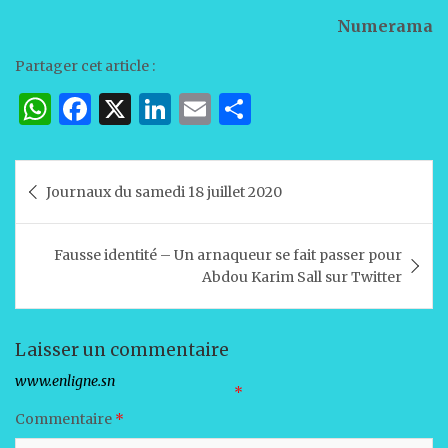
Numerama
Partager cet article :
W
F
X
Li
E
P
h
a
n
m
ar
at
c
k
ai
ta
Navigation
Journaux du samedi 18 juillet 2020
s
e
e
l
g
de
A
b
dI
er
l’article
Fausse identité – Un arnaqueur se fait passer pour
p
o
n
Abdou Karim Sall sur Twitter
p
o
k
Laisser un commentaire
Votre adresse e-mail ne sera pas publiée.
Les champs obligatoires sont indiqués avec
*
Commentaire
*