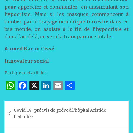
pour apprécier et commenter en dissimulant son
hypocrisie. Mais si les masques commencent à
tomber par le traçage numérique terrestre dans ce
bas-monde, on assiste à la fin de l’hypocrisie et
dans l’au-delà, ce sera la transparence totale.
Ahmed Karim Cissé
Innovateur social
Partager cet article :
W
F
X
Li
E
P
h
a
n
m
ar
at
c
k
ai
ta
Navigation
Covid-19 : préavis de grève à l’hôpital Aristide
s
e
e
l
g
de
Ledantec
A
b
dI
er
l’article