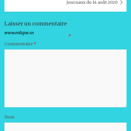
p
o
n
Journaux du 14 août 2020
p
o
k
Laisser un commentaire
Votre adresse e-mail ne sera pas publiée.
Les champs obligatoires sont indiqués avec
*
Commentaire
*
Nom