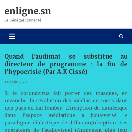
Skip
enligne.sn
to
content
Le Sénégal connecté
Quand l’audimat se substitue au
directeur de programme : la fin de
l’hypocrisie (Par A.K Cissé)
14 août 2020
Si le coronavirus fait porter des masques, en
revanche, la révolution des médias en cours dans
nos pays en fait tomber. L’irruption du numérique
dans l’espace médiatique a bouleversé le
paradigme dialectique de diffusion/réception. Les
opérateurs de l’audiovisuel n’imposent plus leur