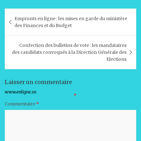
h
a
n
m
ar
at
c
k
ai
ta
Navigation
Emprunts en ligne : les mises en garde du ministère
s
e
e
l
g
de
des Finances et du Budget
A
b
dI
er
l’article
p
o
n
Confection des bulletins de vote : les mandataires
p
o
des candidats convoqués à la Direction Générale des
Elections
k
Laisser un commentaire
Votre adresse e-mail ne sera pas publiée.
Les champs obligatoires sont indiqués avec
*
Commentaire
*