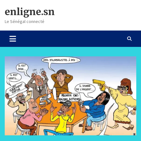
Skip
enligne.sn
to
content
Le Sénégal connecté