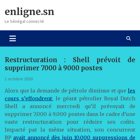
Skip
enligne.sn
to
content
Le Sénégal connecté
Restructuration : Shell prévoit de
supprimer 7000 à 9000 postes
1 octobre 2020
Alors que la demande de pétrole diminue et que
les
cours s’effondrent
, le géant pétrolier Royal Dutch
Shell a annoncé mercredi qu’il prévoyait de
supprimer 7.000 à 9.000 postes dans le cadre d’une
vaste restructuration pour réduire ses coûts.
Impacté par la même situation, son concurrent
BP
avait annoncé dès juin 10.000 suppressions de