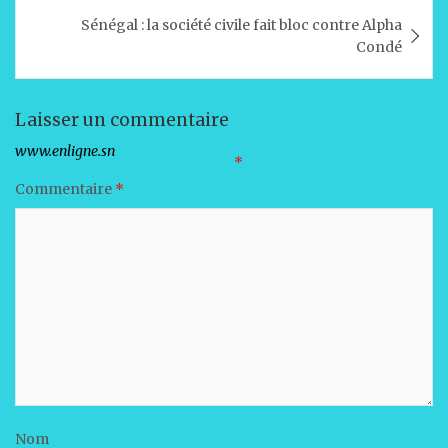
A
b
dI
er
l’article
Sénégal : la société civile fait bloc contre Alpha
p
o
n
Condé
p
o
k
Laisser un commentaire
Votre adresse e-mail ne sera pas publiée.
Les champs obligatoires sont indiqués avec
*
Commentaire
*
Nom